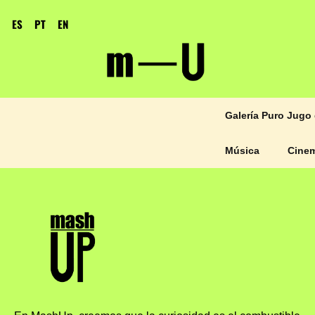
ES
PT
EN
Galería Puro Jugo 
Música
Cine