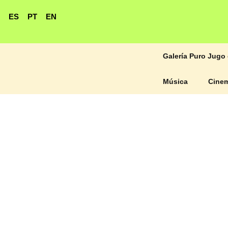
ES
PT
EN
Galería Puro Jugo 
Música
Cine
Wagner Moura recibe dos
nominaciones en los Critics Choice
Awards 2026
El Costo del Prestigio: ¿Cuánto Invierte
Hollywood para Ganar un Oscar?