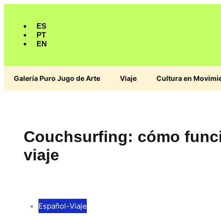
ES
PT
EN
Galería Puro Jugo de Arte
Viaje
Cultura en Movimi
Couchsurfing: cómo funci
viaje
Español
-
Viaje