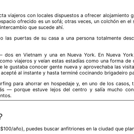
ta viajeros con locales dispuestos a ofrecer alojamiento g
espacio ofrecido es un sofá; otras veces, un colchón en el
 intercambio que sucede ahí.
do las puertas de su casa a una persona totalmente des
— dos en Vietnam y una en Nueva York. En Nueva York y
como viajeros y veían estas estadías como una forma de d
te le gustaba conocer gente nueva y aprovechaba las visita
cepté al instante y hasta terminé cocinando brigadeiro para
fing para ahorrar en hospedaje y, en uno de los casos, ta
 — porque estuve lejos del centro y salía mucho con mi a
ntos.
?
100/año), puedes buscar anfitriones en la ciudad que plane