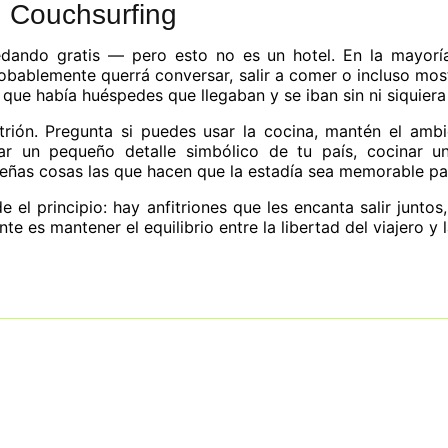
 Couchsurfing
dando gratis — pero esto no es un hotel. En la mayoría
obablemente querrá conversar, salir a comer o incluso most
 que había huéspedes que llegaban y se iban sin ni siquiera
itrión. Pregunta si puedes usar la cocina, mantén el ambi
r un pequeño detalle simbólico de tu país, cocinar un
ñas cosas las que hacen que la estadía sea memorable pa
e el principio: hay anfitriones que les encanta salir junto
 es mantener el equilibrio entre la libertad del viajero y l
e devuelve el papel central a las mujeres q
es en los Critics Choice Awards 2026