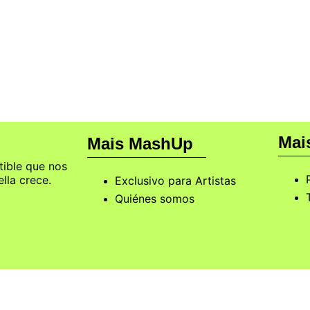
 Cada Vez Más Personas Están Optando por 
Mai
Mais MashUp
tible que nos
ella crece.
Exclusivo para Artistas
Quiénes somos