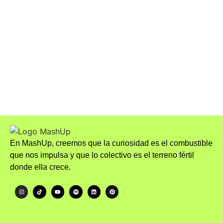
La Nueva Ola del Celibato: Por
Qué Cada Vez Más Personas
Están Optando por la
Abstinencia Sexual
En MashUp, creemos que la curiosidad es el combustible
que nos impulsa y que lo colectivo es el terreno fértil
donde ella crece.