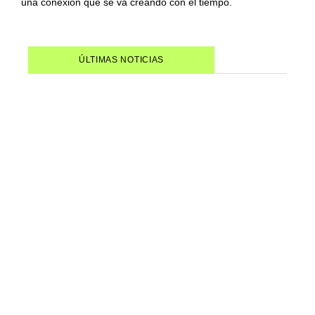
una conexión que se va creando con el tiempo.
ÚLTIMAS NOTICIAS
Mujeres del Forró: un
documental que devuelve el
papel central a las mujeres que
siempre impulsaron este género
musical brasileño
Wagner Moura recibe dos
nominaciones en los Critics
Choice Awards 2026