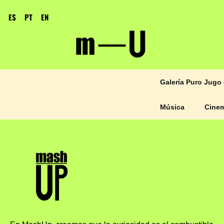
ES
PT
EN
Galería Puro Jugo 
Música
Cine