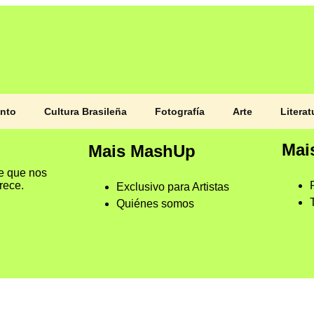
ento
Cultura Brasileña
Fotografía
Arte
Literat
Mai
Mais MashUp
e que nos
crece.
Exclusivo para Artistas
Quiénes somos