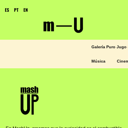
ES
PT
EN
Galería Puro Jugo 
Música
Cine