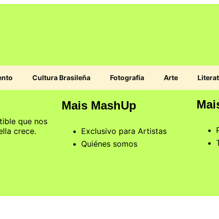
ento
Cultura Brasileña
Fotografía
Arte
Litera
Mai
Mais MashUp
tible que nos
ella crece.
Exclusivo para Artistas
Quiénes somos