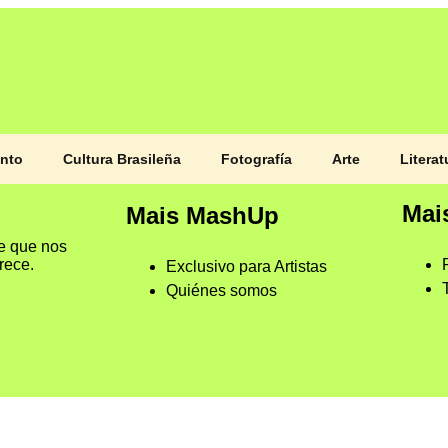
ento
Cultura Brasileña
Fotografía
Arte
Literat
Mai
Mais MashUp
e que nos
crece.
Exclusivo para Artistas
Quiénes somos