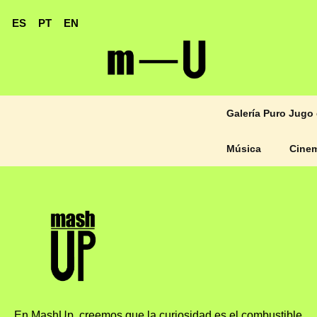
ES
PT
EN
Galería Puro Jugo 
Música
Cine
En MashUp, creemos que la curiosidad es el combustible