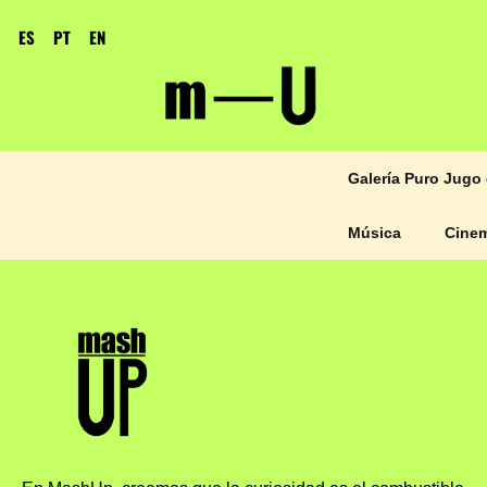
ES
PT
EN
Galería Puro Jugo 
Música
Cine