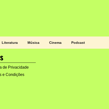
Literatura
Música
Cinema
Podcast
s
ca de Privacidade
s e Condições