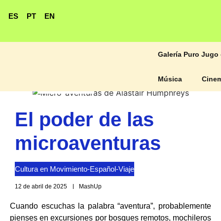
ES
PT
EN
Galería Puro Jugo 
Música
Cine
Micro-aventuras de Alastair Humphreys
El poder de las
microaventuras
Cultura en Movimiento
-
Español
-
Viaje
12 de abril de 2025
MashUp
Cuando escuchas la palabra “aventura”, probablemente
pienses en excursiones por bosques remotos, mochileros