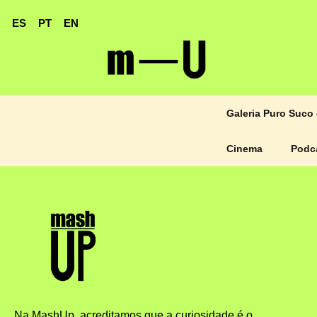
ES
PT
EN
Galeria Puro Suco 
Cinema
Podc
Na MashUp, acreditamos que a curiosidade é o