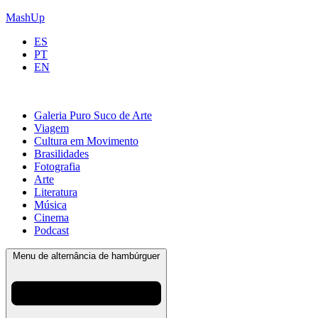
MashUp
ES
PT
EN
Galeria Puro Suco de Arte
Viagem
Cultura em Movimento
Brasilidades
Fotografia
Arte
Literatura
Música
Cinema
Podcast
Menu de alternância de hambúrguer