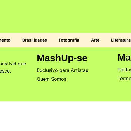
mento
Brasilidades
Fotografia
Arte
Literatura
Ma
MashUp-se
ustível que
Políti
Exclusivo para Artistas
esce.
Termo
Quem Somos