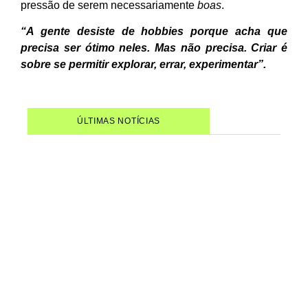
pressão de serem necessariamente
boas
.
“A gente desiste de hobbies porque acha que
precisa ser ótimo neles. Mas não precisa. Criar é
sobre se permitir explorar, errar, experimentar”.
ÚLTIMAS NOTÍCIAS
Mulheres no Forró: um
documentário que devolve
protagonismo a quem sempre
moveu o gênero
Wagner Moura recebe duas