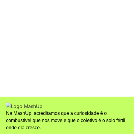
indicações no Critics Choice
Awards 2026 e consolida
presença brasileira na
temporada internacional
A Nova Onda da Celibato: Mais
Pessoas Estão Escolhendo a
Abstinência Sexual
Na MashUp, acreditamos que a curiosidade é o
combustível que nos move e que o coletivo é o solo fértil
onde ela cresce.