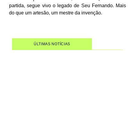
partida, segue vivo o legado de Seu Fernando.
Mais
do que um artesão, um mestre da invenção.
ÚLTIMAS NOTÍCIAS
Mulheres no Forró: um
documentário que devolve
protagonismo a quem sempre
moveu o gênero
Wagner Moura recebe duas
indicações no Critics Choice