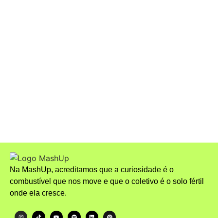
Awards 2026 e consolida
presença brasileira na
temporada internacional
A Nova Onda da Celibato: Mais
Pessoas Estão Escolhendo a
Abstinência Sexual
Na MashUp, acreditamos que a curiosidade é o
combustível que nos move e que o coletivo é o solo fértil
onde ela cresce.