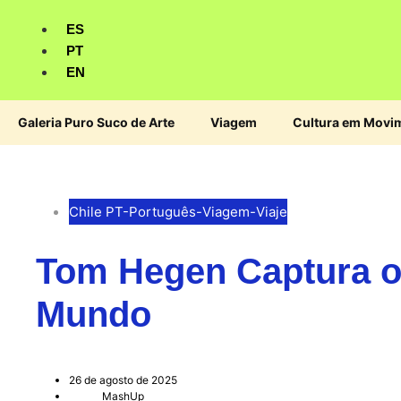
ES
PT
EN
Galeria Puro Suco de Arte
Viagem
Cultura em Movi
Chile PT
-
Português
-
Viagem
-
Viaje
Tom Hegen Captura o 
Mundo
26 de agosto de 2025
MashUp