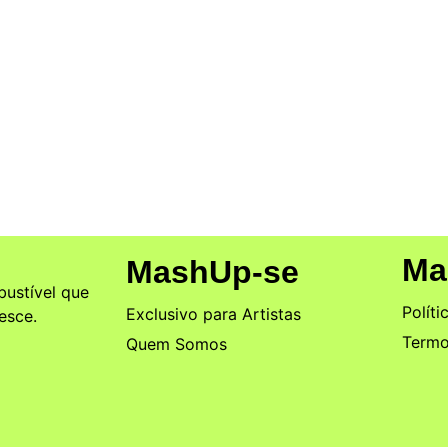
s indicações no Critics Choi
eira na temporada internacio
 Mais Pessoas Estão Escolhe
Ma
MashUp-se
ustível que
Políti
Exclusivo para Artistas
esce.
Termo
Quem Somos