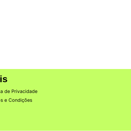
ce Awards 2026 e
nal
ndo a Abstinência Sexual
is
ca de Privacidade
s e Condições