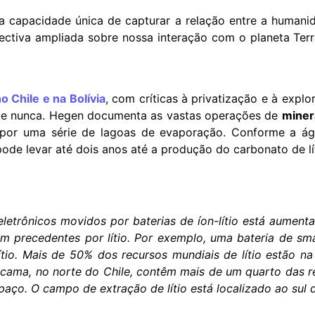
a capacidade única de capturar a relação entre a humani
ectiva ampliada sobre nossa interação com o planeta Te
no Chile e na Bolívia
, com críticas à privatização e à exp
que nunca. Hegen documenta as vastas operações de
miner
 por uma série de lagoas de evaporação. Conforme a águ
ode levar até dois anos até a produção do carbonato de lít
eletrônicos movidos por baterias de íon-lítio está aument
 precedentes por lítio. Por exemplo, uma bateria de sma
ítio. Mais de 50% dos recursos mundiais de lítio estão n
Atacama, no norte do Chile, contêm mais de um quarto das r
spaço. O campo de extração de lítio está localizado ao sul