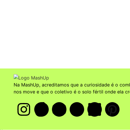
moveu o gênero
Wagner Moura recebe dua
consolida presença brasil
A Nova Onda da Celibato:
Na MashUp, acreditamos que a curiosidade é o comb
nos move e que o coletivo é o solo fértil onde ela cr