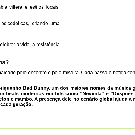
a villera e estilos locais,
psicodélicas, criando uma
lebrar a vida, a resistência
ina?
rcado pelo encontro e pela mistura. Cada passo e batida conta
to-riquenho Bad Bunny, um dos maiores nomes da música gl
com beats modernos em hits como “Neverita” e “Después de
ton e mambo. A presença dele no cenário global ajuda a
a cada geração.