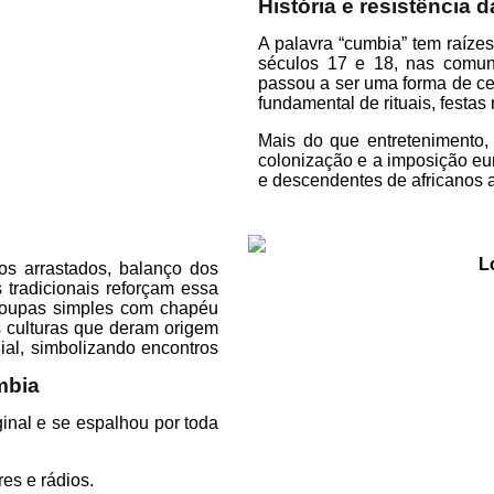
História e resistência 
A palavra “cumbia” tem raízes
séculos 17 e 18, nas comun
passou a ser uma forma de cel
fundamental de rituais, festas
Mais do que entretenimento, 
colonização e a imposição euro
e descendentes de africanos a
L
s arrastados, balanço dos
 tradicionais reforçam essa
 roupas simples com chapéu
s culturas que deram origem
ial, simbolizando encontros
mbia
ginal e se espalhou por toda
es e rádios.