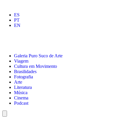
ES
PT
EN
Galeria Puro Suco de Arte
Viagem
Cultura em Movimento
Brasilidades
Fotografia
Arte
Literatura
Música
Cinema
Podcast
Menu
de
alternância
de
hambúrguer