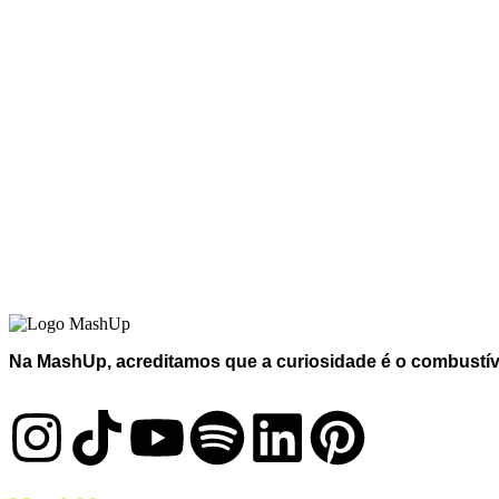
Mulheres no Forró: um documentário
que devolve protagonismo a quem
sempre moveu o gênero
Na MashUp, acreditamos que a curiosidade é o combustível