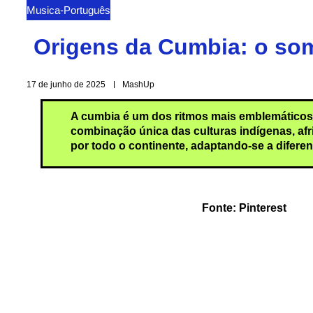
Musica
-
Português
Origens da Cumbia: o som
17 de junho de 2025
MashUp
A cumbia é um dos ritmos mais emblemáticos 
combinação única das culturas indígenas, afr
por todo o continente, adaptando-se a difere
Fonte: Pinterest