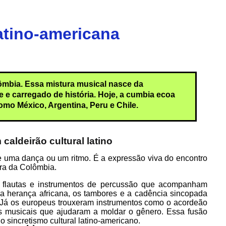
atino-americana
ômbia. Essa mistura musical nasce da
 e carregado de história. Hoje, a cumbia ecoa
omo México, Argentina, Peru e Chile.
aldeirão cultural latino
 uma dança ou um ritmo. É a expressão viva do encontro
ura da Colômbia.
s flautas e instrumentos de percussão que acompanham
. Da herança africana, os tambores e a cadência sincopada
 Já os europeus trouxeram instrumentos como o acordeão
ras musicais que ajudaram a moldar o gênero.
Essa fusão
 sincretismo cultural latino-americano.