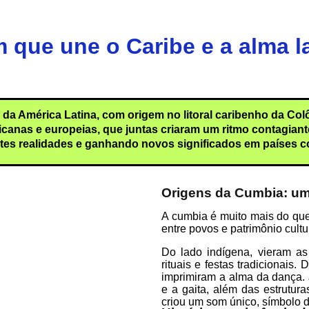
 que une o Caribe e a alma l
da América Latina, com origem no litoral caribenho da Col
icanas e europeias, que juntas criaram um ritmo contagiante
ntes realidades e ganhando novos significados em países c
Origens da Cumbia: um c
A cumbia é muito mais do que
entre povos e patrimônio cult
Do lado indígena, vieram a
rituais e festas tradicionais
imprimiram a alma da dança.
e a gaita, além das estrutu
criou um som único, símbolo do