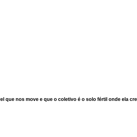
Wagner Moura recebe duas indicações
no Critics Choice Awards 2026 e
consolida presença brasileira na
temporada internacional
 que nos move e que o coletivo é o solo fértil onde ela cr